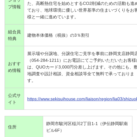
た、高断熱住宅を始めとするCO2削減のための活動も進
プ情報
ており、地球環境に優しい世界基準の住まいづくりをお
様と一緒に進めています。
組合員
建物本体価格（税抜）の3％割引
特典
展示場や分譲地、分譲住宅ご見学を事前に静岡支店静岡
（054-284-1211）にお電話にてご予約いただいたお客様
おすす
は、QUOカード3,000円分差し上げます。その他にも、
め情報
地調査や設計相談、資金相談等全て無料で承っておりま
す。
公式サ
https://www.sekisuihouse.com/liaison/region/lia03/shizuo
イト
静岡市駿河区稲川2丁目1-1（伊伝静岡駅南
住所
ビル6F）